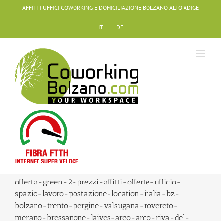
Salta
AFFITTI UFFICI COWORKING E DOMICILIAZIONE BOLZANO ALTO ADIGE
al
IT
DE
contenuto
offerta-green-2-prezzi-affitti-offerte-ufficio-
spazio-lavoro-postazione-location-italia-bz-
bolzano-trento-pergine-valsugana-rovereto-
merano-bressanone-laives-arco-arco-riva-del-