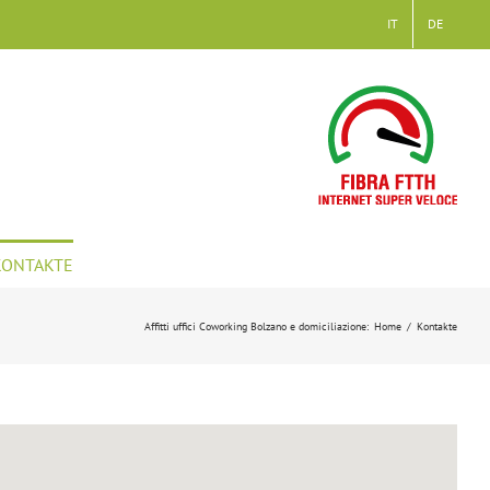
IT
DE
KONTAKTE
Affitti uffici Coworking Bolzano e domiciliazione
:
Home
/
Kontakte