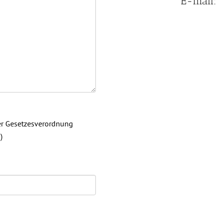
E-mail
ter Gesetzesverordnung
)