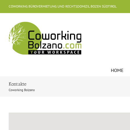
Skip
COWORKING BÜROVERMIETUNG UND RECHTSDOMIZIL BOZEN SÜDTIROL
to
content
HOME
Kontakte
Coworking Bolzano