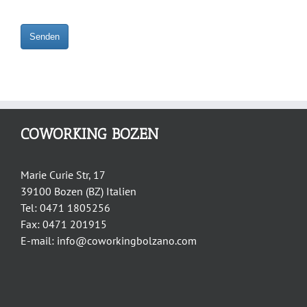
Senden
This
field
should
be
COWORKING BOZEN
left
blank
Marie Curie Str, 17
39100 Bozen (BZ) Italien
Tel: 0471 1805256
Fax: 0471 201915
E-mail: info@coworkingbolzano.com